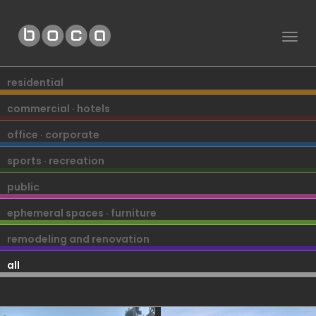
Togg
navig
residential
commercial · hotels
office · corporate
sports · recreation
public
ephemeral spaces · furniture
remodeling and renovation
all