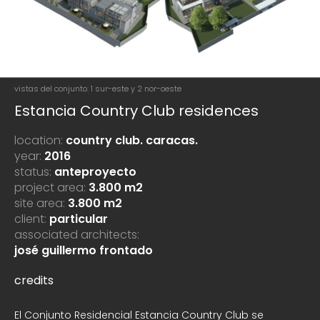
vistas del conjunto: 1 sur-este y 2 nor-oeste
Estancia Country Club residences
location:
country club. caracas.
year:
2016
status:
anteproyecto
project area:
3.800 m2
site area:
3.800 m2
client:
particular
associated architects:
josé guillermo frontado
credits
El Conjunto Residencial Estancia Country Club se