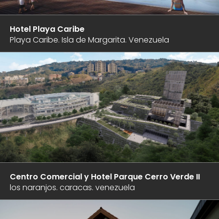
our
own
team
Hotel Playa Caribe
of
Playa Caribe. Isla de Margarita. Venezuela
professionals,
technicians,
and
laborers.
Visit
our
portfolio
and
contact
us.
Centro Comercial y Hotel Parque Cerro Verde II
los naranjos. caracas. venezuela