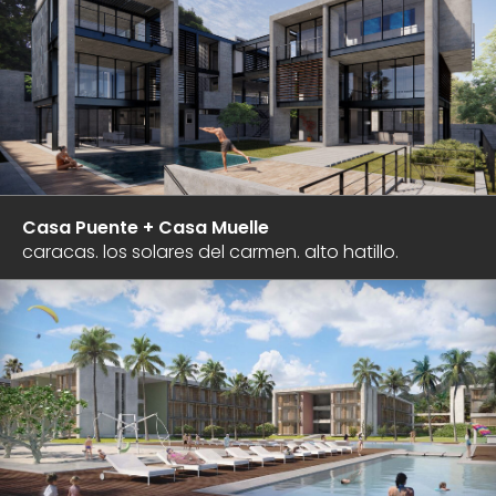
We
design
houses,
apartments,
offices,
commercial
spaces,
hotels,
and
restaurants.
We
Casa Puente + Casa Muelle
develop
caracas. los solares del carmen. alto hatillo.
architectural
projects
and
carry
out
construction,
remodeling,
and/or
maintenance
work
with