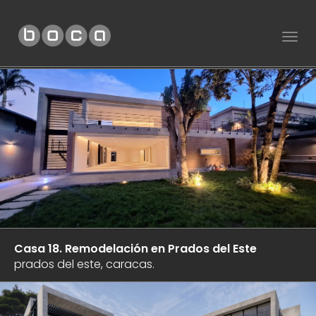
Togg
navig
boca
arquitectura
//
proyectos
+
construcción
Architecture
Casa 18. Remodelación en Prados del Este
firm
prados del este, caracas.
in
Caracas,
Venezuela.