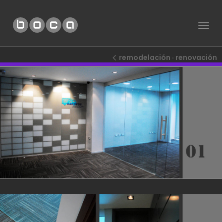
Togg
navig
remodelación · renovación